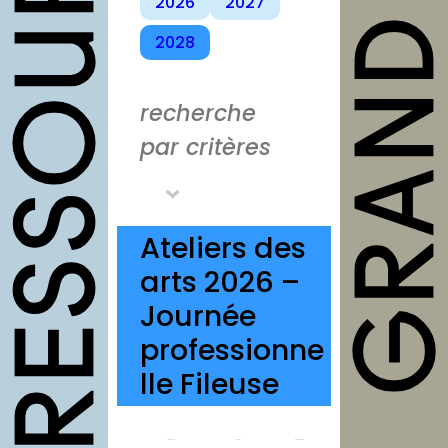
outils
2026
2027
2028
Fiches
pratiques
recherche
Modèles
par critères
Guides
Grilles
Chartes
Ateliers des
Publications
arts 2026 –
Forum
Journée
professionne
agenda
lle Fileuse
annuaires
structures