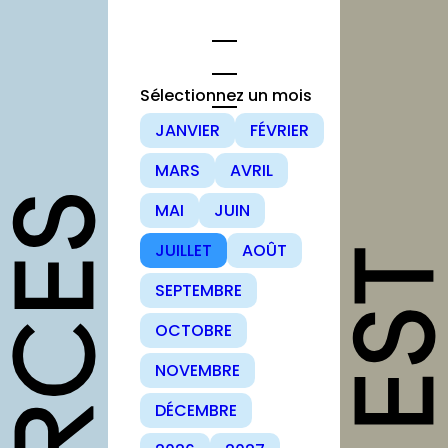
Aller
au
contenu
Sélectionnez un mois
JANVIER
FÉVRIER
opportunités
MARS
AVRIL
Appels à
MAI
JUIN
candidature
JUILLET
AOÛT
Offres d’emploi
et stage
SEPTEMBRE
Formations
OCTOBRE
Soutiens
NOVEMBRE
Mutualisation
DÉCEMBRE