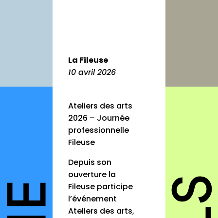
autres
annuaires
à propos
La Fileuse
contact
10 avril 2026
Ateliers des arts
2026 – Journée
Connexion
professionnelle
Inscription
Fileuse
Depuis son
ouverture la
Fileuse participe
l’événement
Ateliers des arts,