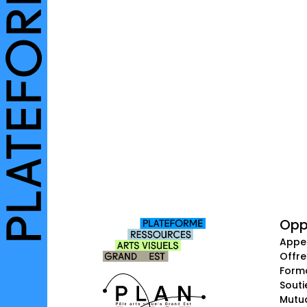
Opp
Appe
Offre
Form
Souti
Mutua