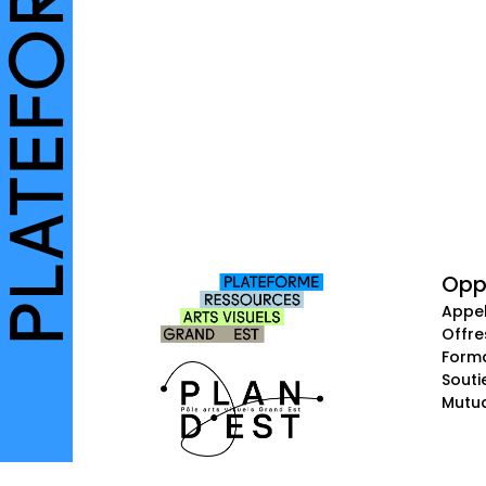
Opp
Appel
Offre
Form
Souti
Mutua
Partenaires
Credi