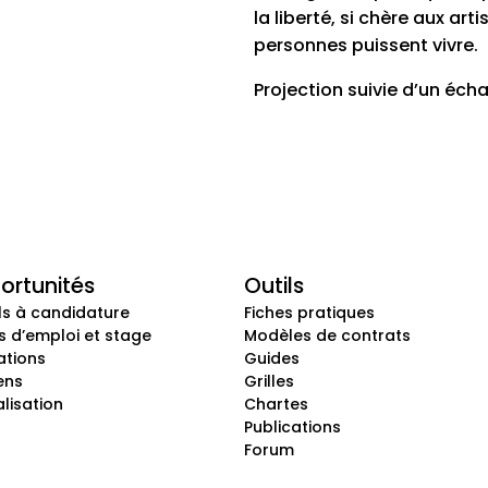
la liberté, si chère aux art
personnes puissent vivre.
Projection suivie d’un éch
ortunités
Outils
s à candidature
Fiches pratiques
s d’emploi et stage
Modèles de contrats
ations
Guides
ens
Grilles
lisation
Chartes
Publications
Forum
ts
Mentions légales