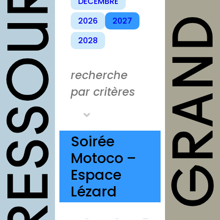
outils
DÉCEMBRE
2026
2027
Fiches
pratiques
2028
Modèles
Guides
recherche
par critères
Grilles
Chartes
Publications
Soirée
Forum
Motoco –
Espace
agenda
Lézard
annuaires
structures