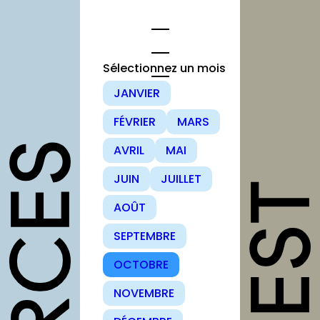
Aller
au
contenu
Sélectionnez un mois
JANVIER
opportunités
FÉVRIER
MARS
Appels à
AVRIL
MAI
candidature
JUIN
JUILLET
Offres d’emploi
et stage
AOÛT
Formations
SEPTEMBRE
Soutiens
OCTOBRE
Mutualisation
NOVEMBRE