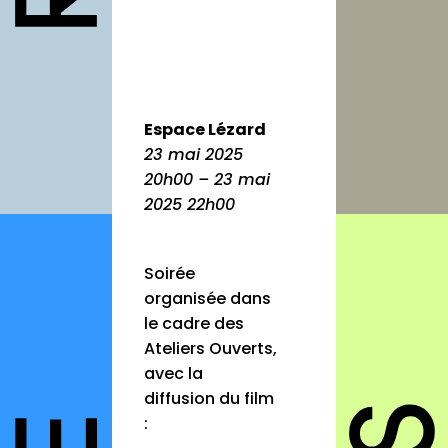
autres
annuaires
à propos
Espace Lézard
contact
23 mai 2025
20h00 – 23 mai
2025 22h00
Connexion
Soirée
Inscription
organisée dans
le cadre des
Ateliers Ouverts,
avec la
diffusion du film
: