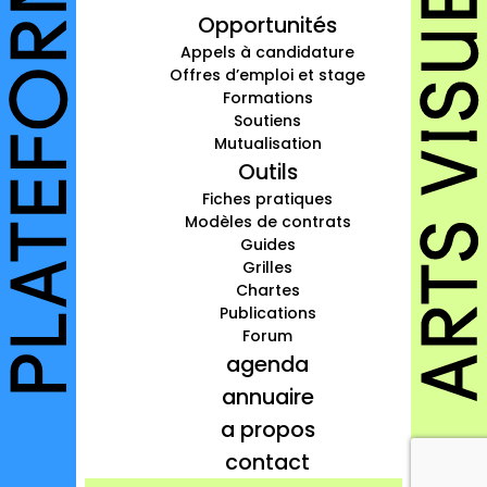
Opportunités
à propos
Appels à candidature
contact
Offres d’emploi et stage
Formations
Soutiens
Mutualisation
Outils
Connexion
Fiches pratiques
Modèles de contrats
Inscription
Guides
Grilles
Chartes
Publications
Forum
agenda
annuaire
a propos
contact