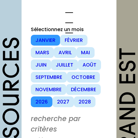
Sélectionnez un mois
JANVIER
FÉVRIER
opportunités
MARS
AVRIL
MAI
Appels à candidature
JUIN
JUILLET
AOÛT
Offres d’emploi et
SEPTEMBRE
OCTOBRE
stage
NOVEMBRE
DÉCEMBRE
Formations
2026
2027
2028
Soutiens
Mutualisation
recherche par
critères
outils