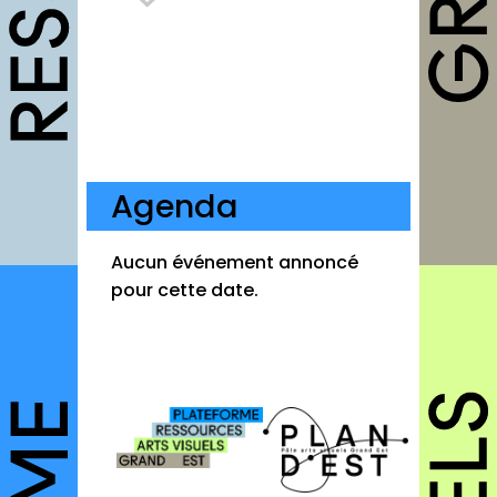
Fiches pratiques
Modèles
Guides
Grilles
Chartes
Agenda
Publications
Aucun événement annoncé
Forum
pour cette date.
agenda
annuaires
structures
autres annuaires