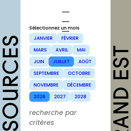
Sélectionnez un mois
JANVIER
FÉVRIER
opportunités
MARS
AVRIL
MAI
Appels à candidature
JUIN
JUILLET
AOÛT
Offres d’emploi et
SEPTEMBRE
OCTOBRE
stage
NOVEMBRE
DÉCEMBRE
Formations
2026
2027
2028
Soutiens
Mutualisation
recherche par
critères
outils