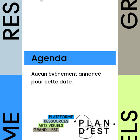
Fiches pratiques
Modèles
Guides
Grilles
Chartes
Agenda
Publications
Aucun événement annoncé
Forum
pour cette date.
agenda
annuaires
structures
autres annuaires