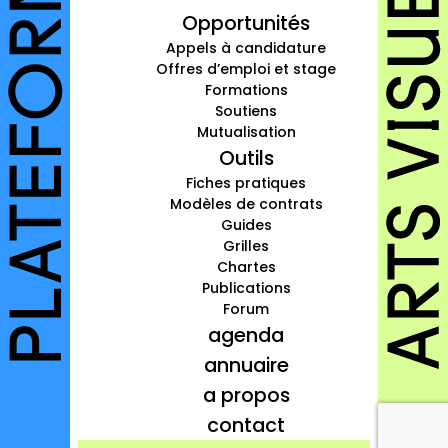
Opportunités
à propos
Appels à candidature
contact
Offres d’emploi et stage
Formations
Soutiens
Mutualisation
Outils
Connexion
Fiches pratiques
Modèles de contrats
Inscription
Guides
Grilles
Chartes
Publications
Forum
agenda
annuaire
a propos
contact