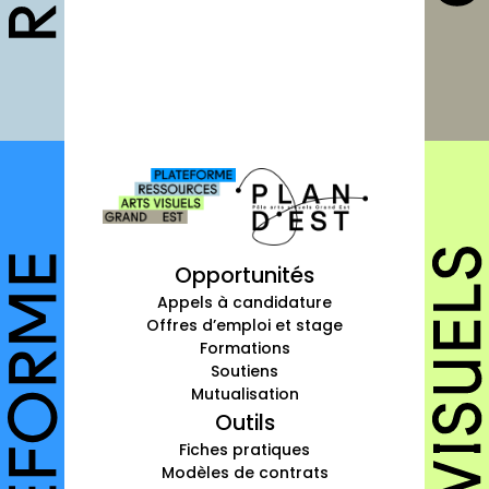
Fiches pratiques
Modèles
Guides
Grilles
Chartes
Publications
Forum
Opportunités
agenda
Appels à candidature
Offres d’emploi et stage
annuaires
Formations
Soutiens
structures
Mutualisation
Outils
autres annuaires
Fiches pratiques
Modèles de contrats