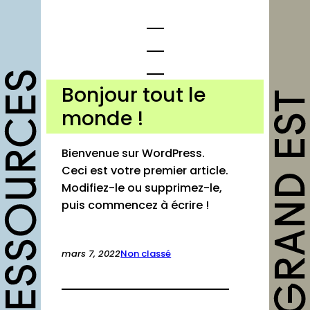
Aller
au
contenu
Bonjour tout le
opportunités
monde !
Appels à candidature
Bienvenue sur WordPress.
Offres d’emploi et stage
Ceci est votre premier article.
Modifiez-le ou supprimez-le,
Formations
puis commencez à écrire !
Soutiens
Mutualisation
mars 7, 2022
Non classé
outils