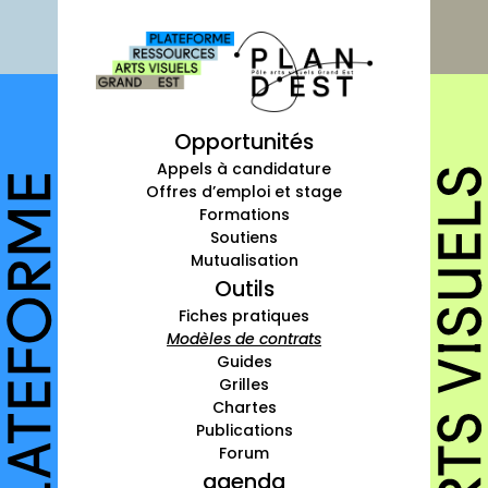
Fiches pratiques
Modèles
Guides
Grilles
Opportunités
Chartes
Appels à candidature
Offres d’emploi et stage
Publications
Formations
Soutiens
Forum
Mutualisation
Outils
agenda
Fiches pratiques
Modèles de contrats
annuaires
Guides
Grilles
structures
Chartes
Publications
autres annuaires
Forum
agenda