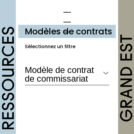
Modèles de contrats
opportunités
Sélectionnez un filtre
Appels à candidature
Modèle de contrat
Offres d’emploi et stage
de commissariat
Formations
Soutiens
Mutualisation
outils