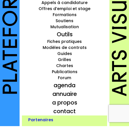
Appels à candidature
à propos
Offres d’emploi et stage
Formations
contact
Soutiens
Mutualisation
Outils
Fiches pratiques
Modèles de contrats
Connexion
Guides
Inscription
Grilles
Chartes
Publications
Forum
agenda
annuaire
a propos
contact
Partenaires
Credits