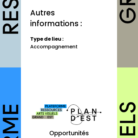
Fiches pratiques
Autres
Modèles
informations :
Guides
Type de lieu :
Grilles
Accompagnement
Chartes
Publications
Forum
agenda
annuaires
structures
autres annuaires
Opportunités