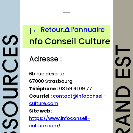
Aller
au
contenu
← Retour à l’annuaire
I
nfo Conseil Culture
opportunités
Adresse :
Appels à candidature
Offres d’emploi et
6b rue déserte
stage
67000 Strasbourg
Formations
Téléphone :
03 59 61 09 77
Courriel :
contact@infoconseil-
Soutiens
culture.com
Mutualisation
Site web :
https://www.infoconseil-
culture.com/
outils