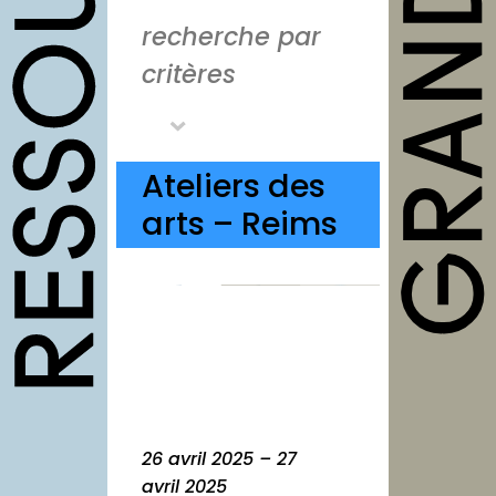
outils
recherche par
Fiches pratiques
critères
Modèles
Guides
Ateliers des
Grilles
arts – Reims
Chartes
Publications
Forum
agenda
annuaires
structures
26 avril 2025 – 27
avril 2025