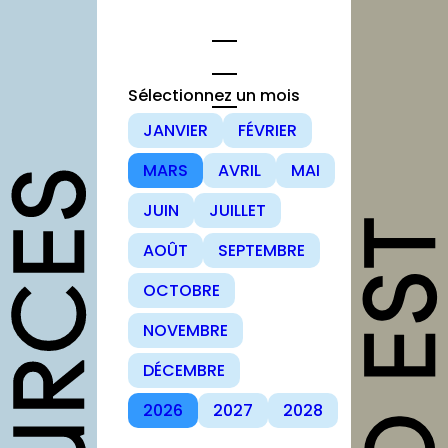
Aller
au
contenu
Sélectionnez un mois
JANVIER
FÉVRIER
opportunités
MARS
AVRIL
MAI
Appels à
JUIN
JUILLET
candidature
AOÛT
SEPTEMBRE
Offres d’emploi et
stage
OCTOBRE
Formations
NOVEMBRE
Soutiens
DÉCEMBRE
Mutualisation
2026
2027
2028