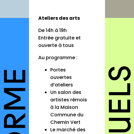
autres annuaires
à propos
Ateliers des arts
contact
De 14h à 19h
Entrée gratuite et
ouverte à tous
Au programme :
Connexion
Inscription
Portes
ouvertes
d’ateliers
Un salon des
artistes rémois
à la Maison
Commune du
Chemin Vert
Le marché des