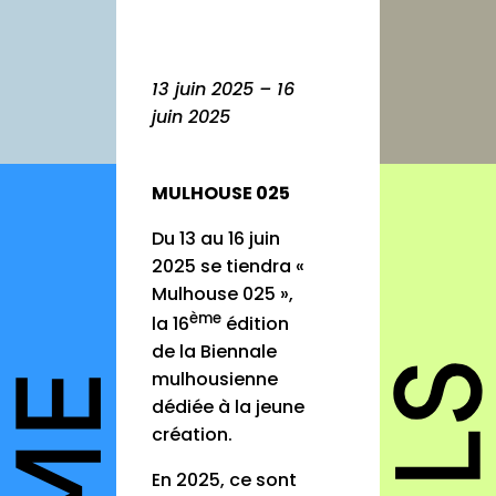
autres
annuaires
13 juin 2025 – 16
à propos
juin 2025
contact
MULHOUSE 025
Du 13 au 16 juin
2025 se tiendra «
Connexion
Mulhouse 025 »,
Inscription
ème
la 16
édition
de la Biennale
mulhousienne
dédiée à la jeune
création.
En 2025, ce sont