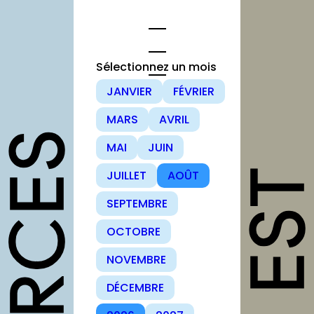
Aller
au
contenu
Sélectionnez un mois
JANVIER
FÉVRIER
opportunités
MARS
AVRIL
Appels à
MAI
JUIN
candidature
JUILLET
AOÛT
Offres d’emploi
et stage
SEPTEMBRE
Formations
OCTOBRE
Soutiens
NOVEMBRE
Mutualisation
DÉCEMBRE