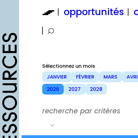
Aller
opportunités
o
au
contenu
Sélectionnez un mois
JANVIER
FÉVRIER
MARS
AVRI
2026
2027
2028
recherche par critères