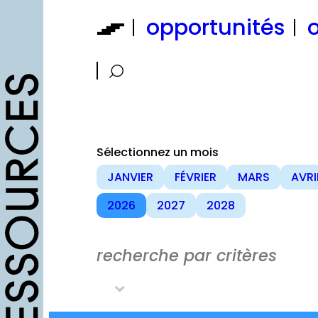
Aller
opportunités
o
au
contenu
Sélectionnez un mois
JANVIER
FÉVRIER
MARS
AVRI
2026
2027
2028
recherche par critères