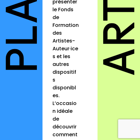
présenter
le Fonds
de
Formation
des
Artistes-
Auteur·ice
s et les
autres
dispositif
s
disponibl
es.
L’occasio
n idéale
de
découvrir
comment