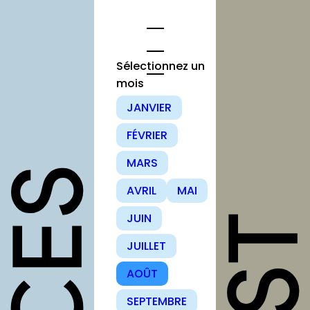
Aller
au
contenu
Sélectionnez un
mois
opportunités
JANVIER
FÉVRIER
Appels à
candidature
MARS
Offres
AVRIL
MAI
d’emploi et
stage
JUIN
Formations
JUILLET
Soutiens
AOÛT
Mutualisation
SEPTEMBRE