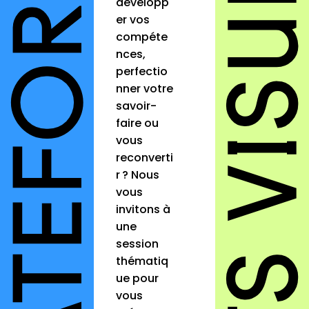
développ
er vos
compéte
nces,
perfectio
nner votre
savoir-
faire ou
vous
reconverti
r ? Nous
vous
invitons à
une
session
thématiq
ue pour
vous