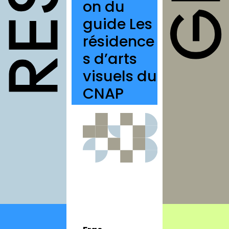
on du
structures
guide Les
autres
résidence
annuaires
s d’arts
à propos
visuels du
contact
CNAP
Connexion
Inscription