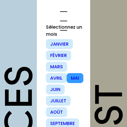
Aller
au
contenu
Sélectionnez un
mois
opportunités
JANVIER
FÉVRIER
Appels à
candidature
MARS
Offres
AVRIL
MAI
d’emploi et
stage
JUIN
Formations
JUILLET
Soutiens
AOÛT
Mutualisation
SEPTEMBRE