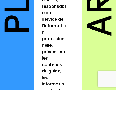
responsabl
e du
service de
l’informatio
n
profession
nelle,
présentera
les
contenus
du guide,
les
informatio
ns et outils
qui y sont
développé
s afin de