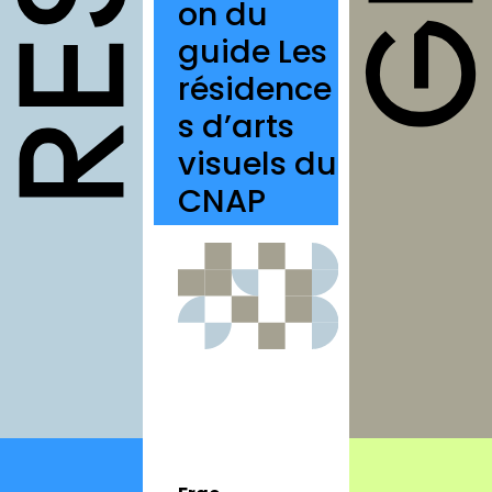
on du
structures
guide Les
autres
résidence
annuaires
s d’arts
à propos
visuels du
contact
CNAP
Connexion
Inscription