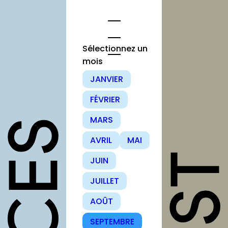
Aller
au
contenu
Sélectionnez un
mois
opportunités
JANVIER
FÉVRIER
Appels à
candidature
MARS
Offres
AVRIL
MAI
d’emploi et
stage
JUIN
Formations
JUILLET
Soutiens
AOÛT
Mutualisation
SEPTEMBRE