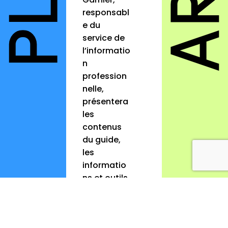
responsabl
e du
service de
l’informatio
n
profession
nelle,
présentera
les
contenus
du guide,
les
informatio
ns et outils
qui y sont
développé
s afin de