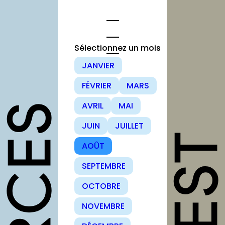
Aller
au
contenu
Sélectionnez un mois
JANVIER
opportunités
FÉVRIER
MARS
Appels à
AVRIL
MAI
candidature
JUIN
JUILLET
Offres
d’emploi et
AOÛT
stage
SEPTEMBRE
Formations
OCTOBRE
Soutiens
NOVEMBRE
Mutualisation