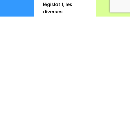
législatif, les
diverses
mesures et les
opérateurs des
quartiers
prioritaires,
pour
comprendre
comment
développer
leurs actions
artistiques et
culturelles.
Animée par
Élodie
Lombarde –
Coordinatrice