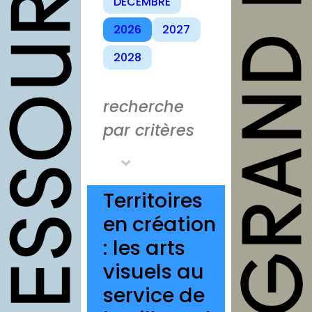
DÉCEMBRE
outils
2026
2027
Fiches
2028
pratiques
Modèles
recherche
Guides
par critères
Grilles
Chartes
Territoires
Publications
en création
Forum
: les arts
agenda
visuels au
annuaires
service de