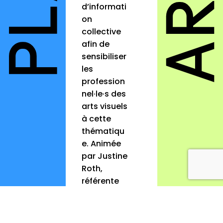
d’informati
on
collective
afin de
sensibiliser
les
profession
nel·le·s des
arts visuels
à cette
thématiqu
e. Animée
par Justine
Roth,
référente
VHSS du
Lézard à
Colmar,