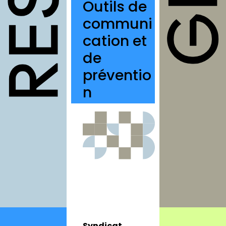
Outils de
structures
communi
autres
cation et
annuaires
de
à propos
préventio
contact
n
Connexion
Inscription
Syndicat