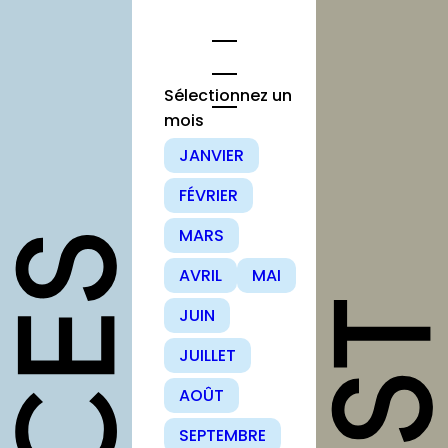
Aller
au
contenu
Sélectionnez un
mois
opportunités
JANVIER
FÉVRIER
Appels à
candidature
MARS
Offres
AVRIL
MAI
d’emploi et
stage
JUIN
Formations
JUILLET
Soutiens
AOÛT
Mutualisation
SEPTEMBRE