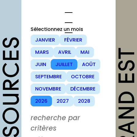
Sélectionnez un mois
JANVIER
FÉVRIER
opportunités
MARS
AVRIL
MAI
Appels à candidature
JUIN
JUILLET
AOÛT
Offres d’emploi et
SEPTEMBRE
OCTOBRE
stage
NOVEMBRE
DÉCEMBRE
Formations
2026
2027
2028
Soutiens
Mutualisation
recherche par
critères
outils