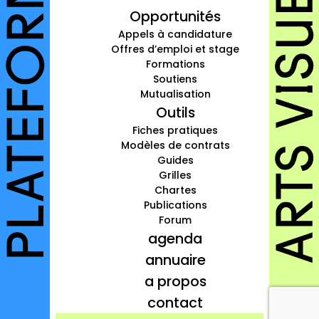
Opportunités
à propos
Appels à candidature
contact
Offres d’emploi et stage
Formations
Soutiens
Mutualisation
Outils
Connexion
Fiches pratiques
Modèles de contrats
Inscription
Guides
Grilles
Chartes
Publications
Forum
agenda
annuaire
a propos
contact