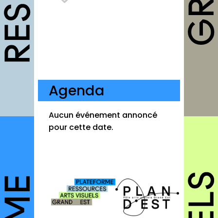
Fiches pratiques
Modèles
Guides
Grilles
Chartes
Agenda
Publications
Aucun événement annoncé
Forum
pour cette date.
agenda
annuaires
structures
autres annuaires