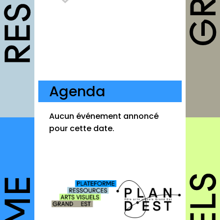
Fiches pratiques
Modèles
Guides
Grilles
Chartes
Agenda
Publications
Aucun événement annoncé
Forum
pour cette date.
agenda
annuaires
structures
autres annuaires