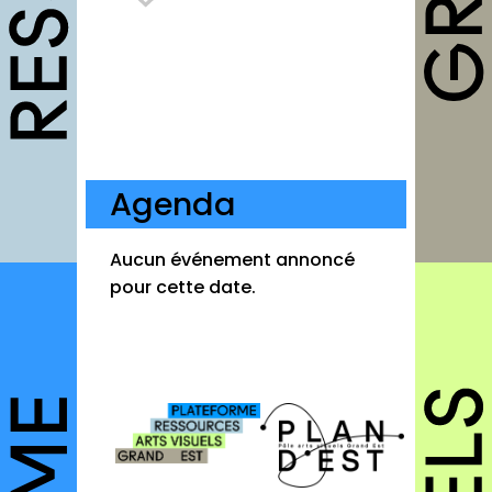
Fiches pratiques
Modèles
Guides
Grilles
Chartes
Agenda
Publications
Aucun événement annoncé
Forum
pour cette date.
agenda
annuaires
structures
autres annuaires