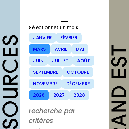
Sélectionnez un mois
JANVIER
FÉVRIER
opportunités
MARS
AVRIL
MAI
Appels à candidature
JUIN
JUILLET
AOÛT
Offres d’emploi et
SEPTEMBRE
OCTOBRE
stage
NOVEMBRE
DÉCEMBRE
Formations
2026
2027
2028
Soutiens
Mutualisation
recherche par
critères
outils