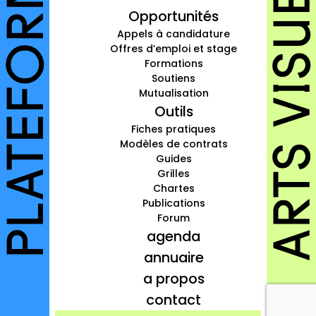
Opportunités
à propos
Appels à candidature
contact
Offres d’emploi et stage
Formations
Soutiens
Mutualisation
Outils
Connexion
Fiches pratiques
Modèles de contrats
Inscription
Guides
Grilles
Chartes
Publications
Forum
agenda
annuaire
a propos
contact