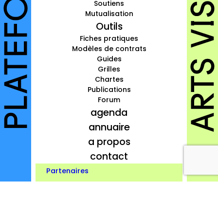
Soutiens
à propos
Mutualisation
Outils
contact
Fiches pratiques
Modèles de contrats
Guides
Grilles
Chartes
Connexion
Publications
Inscription
Forum
agenda
annuaire
a propos
contact
Partenaires
Credits
Mentions légales
Protection des données