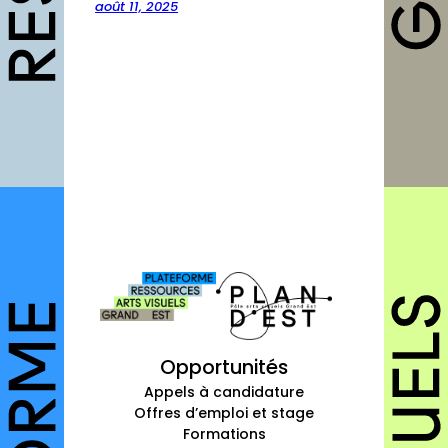
août 11, 2025
Fiches pratiques
Modèles
Guides
Grilles
Chartes
Publications
Forum
agenda
annuaires
Opportunités
structures
Appels à candidature
Offres d’emploi et stage
autres annuaires
Formations