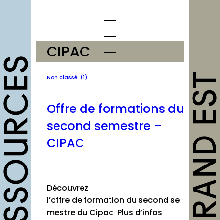
Aller
au
contenu
CIPAC
opportunités
Non classé
(1)
Appels à candidature
Offre de formations du
Offres d’emploi et
second semestre –
stage
CIPAC
Formations
Soutiens
Mutualisation
Découvrez
l’offre de formation du second se
outils
mestre du Cipac Plus d’infos