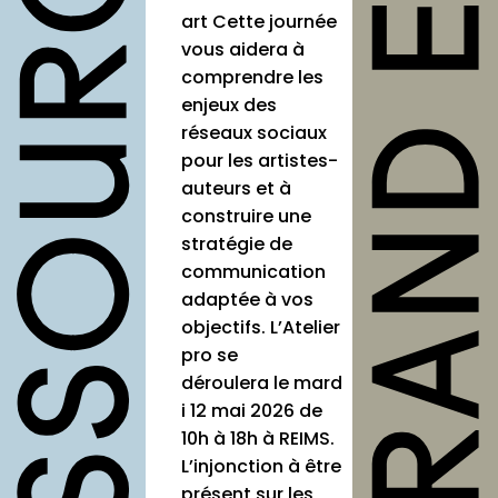
art Cette journée
outils
vous aidera à
comprendre les
Fiches
enjeux des
pratiques
réseaux sociaux
Modèles
pour les artistes-
auteurs et à
Guides
construire une
Grilles
stratégie de
communication
Chartes
adaptée à vos
Publications
objectifs. L’Atelier
pro se
Forum
déroulera le mard
i 12 mai 2026 de
agenda
10h à 18h à REIMS.
annuaires
L’injonction à être
présent sur les