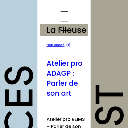
Aller
au
contenu
La Fileuse
opportunités
Non classé
(1)
Appels à
Atelier pro
candidature
ADAGP :
Offres
d’emploi et
Parler de
stage
son art
Formations
Soutiens
Atelier pro REIMS
Mutualisation
– Parler de son