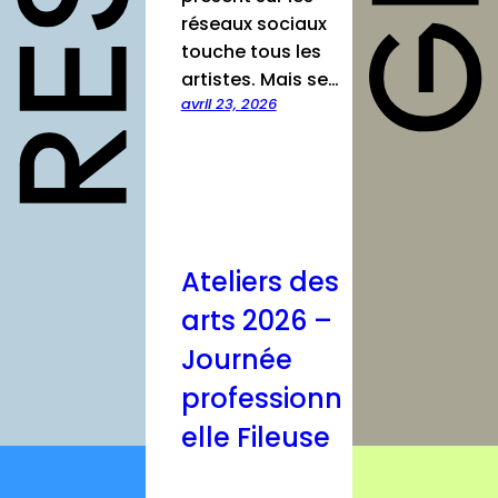
structures
réseaux sociaux
touche tous les
autres
artistes. Mais se…
annuaires
avril 23, 2026
à propos
contact
Ateliers des
Connexion
arts 2026 –
Inscription
Journée
professionn
elle Fileuse