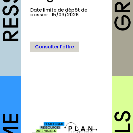
Fiches pratiques
Date limite de dépôt de
dossier : 15/03/2026
Modèles
Guides
Grilles
Consulter l’offre
Chartes
Publications
Forum
agenda
annuaires
structures
autres annuaires