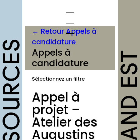
Aller
au
contenu
← Retour Appels à
candidature
opportunités
Appels à
candidature
Appels à candidature
Offres d’emploi et
Sélectionnez un filtre
stage
Appel à
Formations
Soutiens
projet –
Mutualisation
Atelier des
Augustins
outils