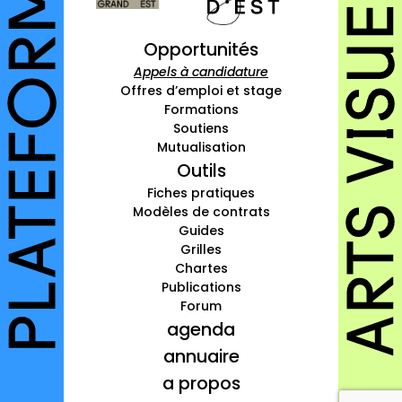
à propos
Opportunités
contact
Appels à candidature
Offres d’emploi et stage
Formations
Soutiens
Mutualisation
Connexion
Outils
Inscription
Fiches pratiques
Modèles de contrats
Guides
Grilles
Chartes
Publications
Forum
agenda
annuaire
a propos