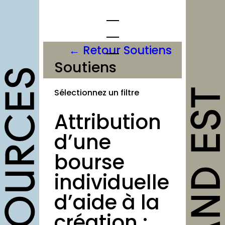
Aller
au
contenu
← Retour Soutiens
Soutiens
opportunités
Sélectionnez un filtre
Appels à
candidature
Attribution
Offres d’emploi et
d’une
stage
bourse
Formations
individuelle
Soutiens
d’aide à la
Mutualisation
création :