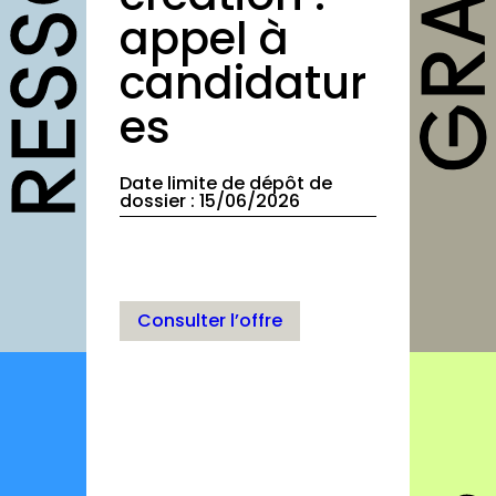
outils
appel à
Fiches pratiques
candidatur
Modèles
es
Guides
Grilles
Date limite de dépôt de
dossier : 15/06/2026
Chartes
Publications
Forum
Consulter l’offre
agenda
annuaires
structures