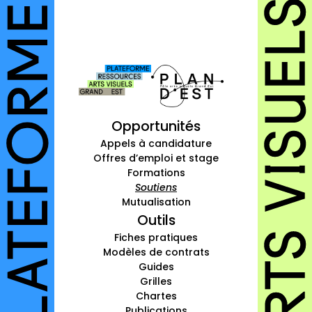
autres annuaires
à propos
contact
Opportunités
Connexion
Appels à candidature
Offres d’emploi et stage
Inscription
Formations
Soutiens
Mutualisation
Outils
Fiches pratiques
Modèles de contrats
Guides
Grilles
Chartes
Publications