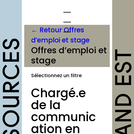
Aller
au
contenu
← Retour Offres
d’emploi et stage
opportunités
Offres d’emploi et
stage
Appels à candidature
Offres d’emploi et
Sélectionnez un filtre
stage
Chargé.e
Formations
Soutiens
de la
Mutualisation
communic
ation en
outils