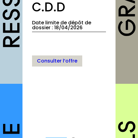
C.D.D
Fiches pratiques
Modèles
Date limite de dépôt de
dossier : 18/04/2026
Guides
Grilles
Chartes
Consulter l’offre
Publications
Forum
agenda
annuaires
structures
autres annuaires