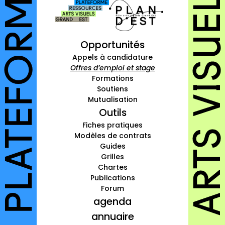
à propos
contact
Opportunités
Appels à candidature
Offres d’emploi et stage
Formations
Connexion
Soutiens
Mutualisation
Inscription
Outils
Fiches pratiques
Modèles de contrats
Guides
Grilles
Chartes
Publications
Forum
agenda
annuaire