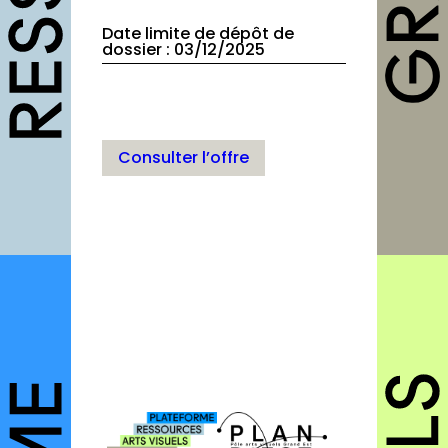
Fiches pratiques
Date limite de dépôt de
dossier : 03/12/2025
Modèles
Guides
Grilles
Consulter l’offre
Chartes
Publications
Forum
agenda
annuaires
structures
autres annuaires