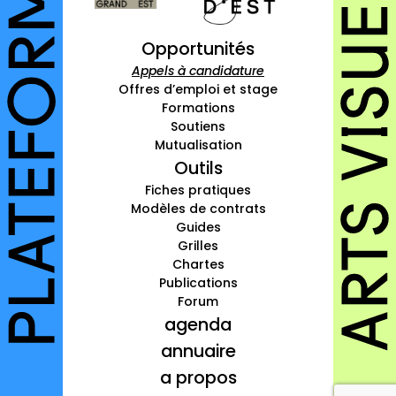
à propos
Opportunités
contact
Appels à candidature
Offres d’emploi et stage
Formations
Soutiens
Mutualisation
Connexion
Outils
Inscription
Fiches pratiques
Modèles de contrats
Guides
Grilles
Chartes
Publications
Forum
agenda
annuaire
a propos