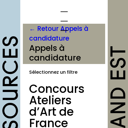
Aller
au
contenu
← Retour Appels à
candidature
opportunités
Appels à
candidature
Appels à candidature
Offres d’emploi et
Sélectionnez un filtre
stage
Concours
Formations
Soutiens
Ateliers
Mutualisation
d’Art de
France
outils