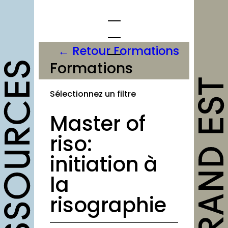
Aller
au
contenu
← Retour Formations
Formations
opportunités
Sélectionnez un filtre
Appels à candidature
Master of
Offres d’emploi et
stage
riso:
Formations
initiation à
Soutiens
la
Mutualisation
risographie
outils