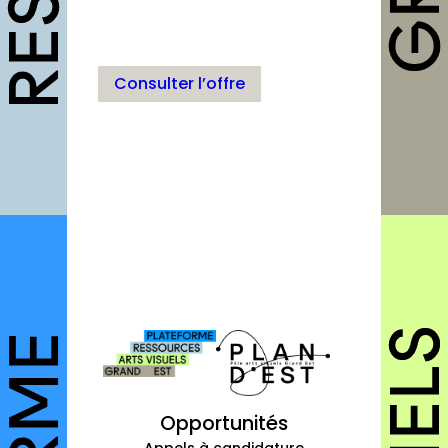
Fiches pratiques
Modèles
Consulter l’offre
Guides
Grilles
Chartes
Publications
Forum
agenda
annuaires
structures
Opportunités
autres annuaires