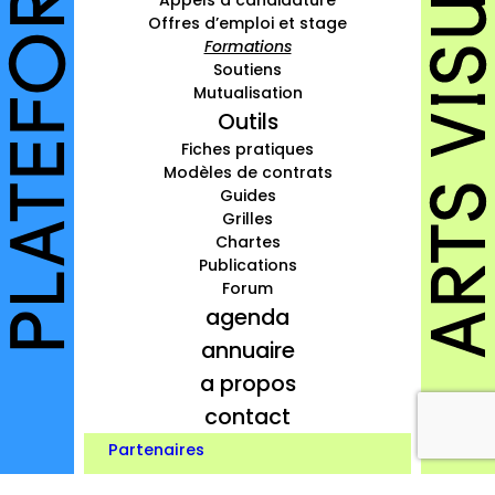
Appels à candidature
Offres d’emploi et stage
à propos
Formations
Soutiens
contact
Mutualisation
Outils
Fiches pratiques
Modèles de contrats
Connexion
Guides
Grilles
Inscription
Chartes
Publications
Forum
agenda
annuaire
a propos
contact
Partenaires
Credits