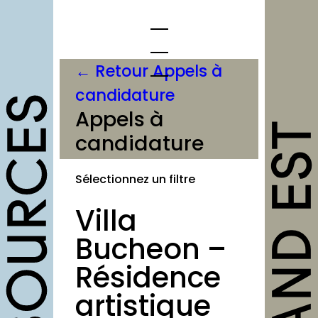
Aller
au
contenu
← Retour Appels à
candidature
opportunités
Appels à
candidature
Appels à
candidature
Sélectionnez un filtre
Offres d’emploi et
stage
Villa
Formations
Bucheon –
Soutiens
Résidence
Mutualisation
artistique