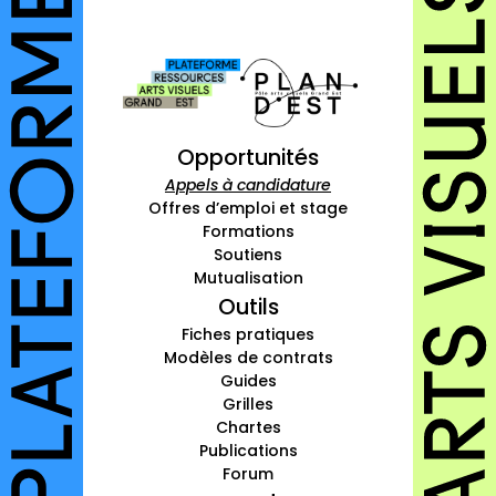
autres annuaires
à propos
contact
Opportunités
Appels à candidature
Offres d’emploi et stage
Connexion
Formations
Inscription
Soutiens
Mutualisation
Outils
Fiches pratiques
Modèles de contrats
Guides
Grilles
Chartes
Publications
Forum