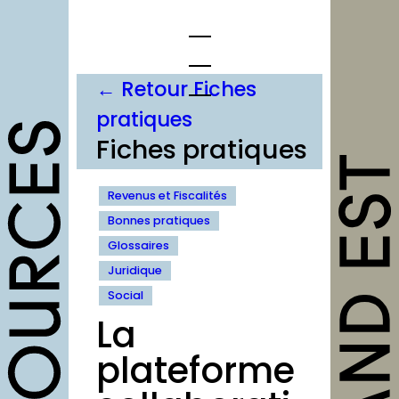
Aller
au
contenu
← Retour Fiches
pratiques
opportunités
Fiches pratiques
Appels à
candidature
Revenus et Fiscalités
Bonnes pratiques
Offres d’emploi et
Glossaires
stage
Juridique
Formations
Social
Soutiens
La
Mutualisation
plateforme