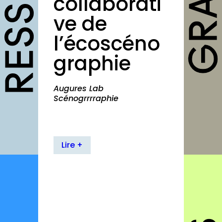
collaborati
outils
ve de
Fiches pratiques
l’écoscéno
Modèles
graphie
Guides
Grilles
Augures Lab
Chartes
Scénogrrrraphie
Publications
Forum
Lire +
agenda
annuaires
structures