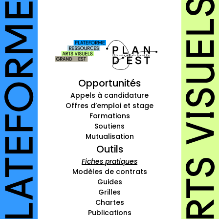
autres annuaires
à propos
contact
Opportunités
Connexion
Appels à candidature
Offres d’emploi et stage
Inscription
Formations
Soutiens
Mutualisation
Outils
Fiches pratiques
Modèles de contrats
Guides
Grilles
Chartes
Publications