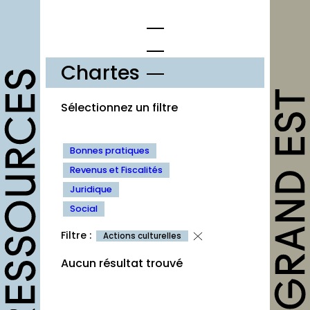
Chartes
opportunités
Sélectionnez un filtre
Appels à candidature
Bonnes pratiques
Offres d’emploi et stage
Revenus et Fiscalités
Formations
Juridique
Social
Soutiens
Filtre :
Actions culturelles
Mutualisation
Aucun résultat trouvé
outils