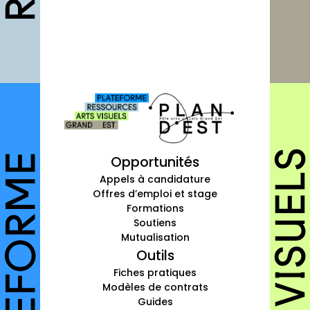
Fiches pratiques
Modèles
Guides
Grilles
Chartes
Publications
Forum
Opportunités
Appels à candidature
agenda
Offres d’emploi et stage
Formations
annuaires
Soutiens
Mutualisation
structures
Outils
Fiches pratiques
autres annuaires
Modèles de contrats
Guides