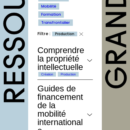
outils
Mobilité
Fiches pratiques
Formation
Transfrontalier
Modèles
Filtre :
Production
Guides
Grilles
Comprendre
la propriété
Chartes
intellectuelle
Publications
Création
Production
Forum
Guides de
agenda
financement
de la
annuaires
mobilité
structures
international