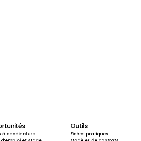
rtunités
Outils
s à candidature
Fiches pratiques
 d’emploi et stage
Modèles de contrats