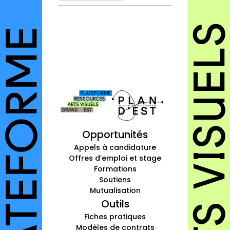
autres annuaires
à propos
contact
Connexion
Inscription
Opportunités
Appels à candidature
Offres d’emploi et stage
Formations
Soutiens
Mutualisation
Outils
Fiches pratiques
Modèles de contrats