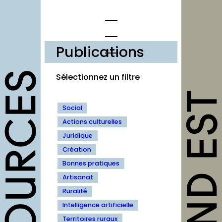
Publications
opportunités
Sélectionnez un filtre
Appels à
Social
candidature
Actions culturelles
Offres d’emploi et
Juridique
stage
Création
Formations
Bonnes pratiques
Soutiens
Artisanat
Ruralité
Mutualisation
Intelligence artificielle
Territoires ruraux