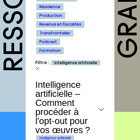
outils
Résidence
Fiches pratiques
Production
Revenus et Fiscalités
Modèles
Transfrontalier
Guides
Podcast
Grilles
Formation
Chartes
Filtre :
Intelligence artificielle
Publications
Intelligence
Forum
artificielle –
Comment
agenda
procéder à
annuaires
l’opt-out pour
vos œuvres ?
structures
Intelligence artificielle