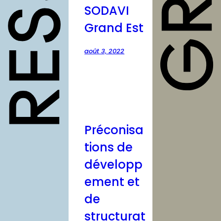
structures
SODAVI
autres
Grand Est
annuaires
août 3, 2022
à propos
contact
Préconisa
Connexion
tions de
Inscription
développ
ement et
de
structurat