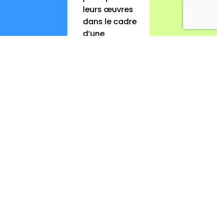
leurs œuvres
dans le cadre
d’une
exposition
monographiqu
e ou collective.
juin 29, 2022
Charte
contre les
discrimina
tions 2015