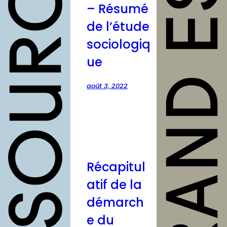
– Résumé
outils
de l’étude
Fiches
sociologiq
pratiques
ue
Modèles
août 3, 2022
Guides
Grilles
Chartes
Publications
Forum
Récapitul
atif de la
agenda
démarch
annuaires
e du