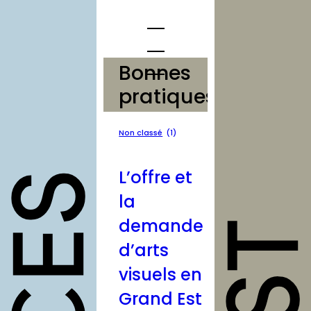
Aller
au
contenu
Bonnes
pratiques
opportunités
Non classé
(1)
Appels à
candidature
L’offre et
Offres
d’emploi
la
et stage
demande
Formations
d’arts
Soutiens
visuels en
Mutualisation
Grand Est