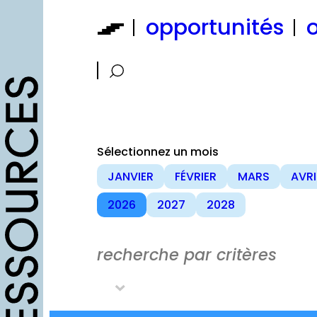
Aller
opportunités
o
au
contenu
Sélectionnez un mois
JANVIER
FÉVRIER
MARS
AVRI
2026
2027
2028
recherche par critères