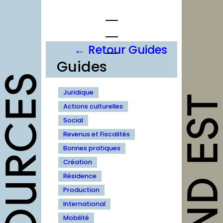
Aller
au
contenu
← Retour Guides
Guides
opportunités
Juridique
Appels à
Actions culturelles
candidature
Social
Offres d’emploi et
Revenus et Fiscalités
stage
Bonnes pratiques
Formations
Création
Résidence
Soutiens
Production
Mutualisation
International
Mobilité