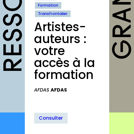
outils
Formation
Fiches pratiques
Transfrontalier
Artistes-
Modèles
auteurs :
Guides
votre
Grilles
accès à la
Chartes
formation
Publications
Forum
AFDAS
AFDAS
agenda
annuaires
Consulter
structures