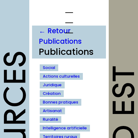
Aller
au
contenu
← Retour
Publications
opportunités
Publications
Appels à
candidature
Social
Actions culturelles
Offres d’emploi et
Juridique
stage
Création
Formations
Bonnes pratiques
Soutiens
Artisanat
Ruralité
Mutualisation
Intelligence artificielle
Territoires ruraux