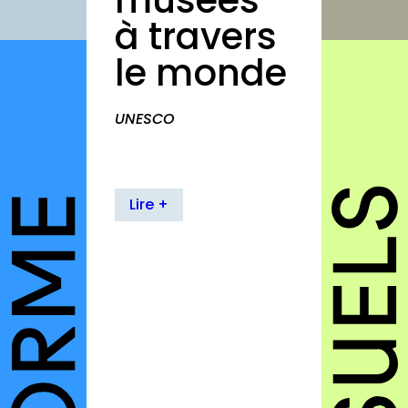
musées
autres annuaires
à travers
à propos
le monde
contact
UNESCO
Connexion
Lire +
Inscription