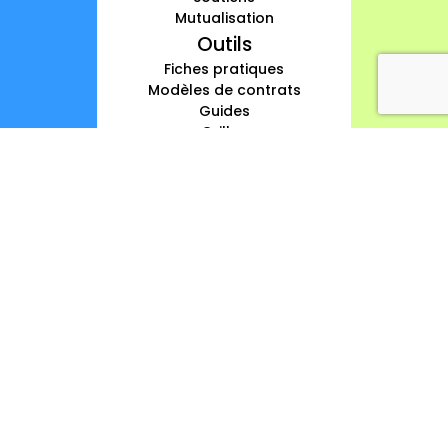
Mutualisation
Outils
Fiches pratiques
Modèles de contrats
Guides
Grilles
Chartes
Publications
Forum
agenda
annuaire
a propos
contact
Partenaires
Credits
Mentions légales
Protection des données