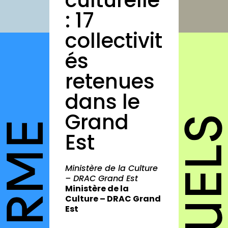
culturelle
autres annuaires
: 17
à propos
collectivit
contact
és
retenues
dans le
Connexion
Grand
Inscription
Est
Ministère de la Culture
– DRAC Grand Est
Ministère de la
Culture – DRAC Grand
Est