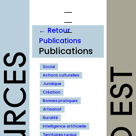
Aller
au
contenu
← Retour
Publications
opportunités
Publications
Appels à
candidature
Social
Actions culturelles
Offres d’emploi et
Juridique
stage
Création
Formations
Bonnes pratiques
Soutiens
Artisanat
Ruralité
Mutualisation
Intelligence artificielle
Territoires ruraux