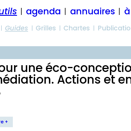
utils
agenda
annuaires
à
Guides
Grilles
Chartes
Publicati
our une éco-conceptio
édiation. Actions et 
!
re +