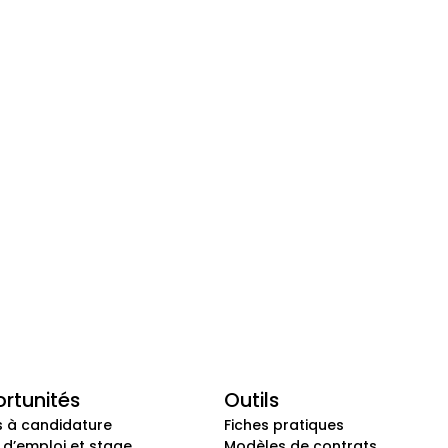
rtunités
Outils
s à candidature
Fiches pratiques
 d’emploi et stage
Modèles de contrats