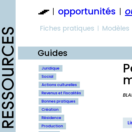
Aller
opportunités
o
au
contenu
Fiches pratiques
Modèles
Guides
P
Juridique
m
Social
Actions culturelles
Revenus et Fiscalités
BLA
Bonnes pratiques
Création
Résidence
Li
Production