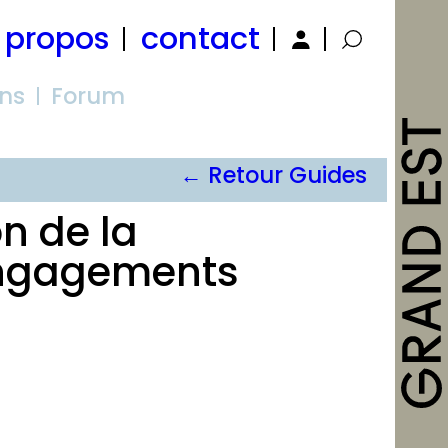
 propos
contact
ons
Forum
← Retour Guides
n de la
engagements